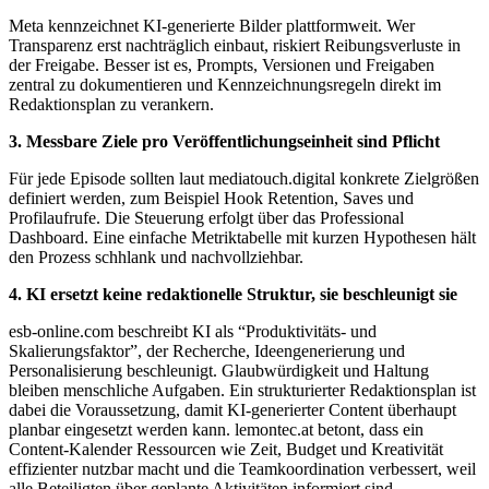
Meta kennzeichnet KI-generierte Bilder plattformweit. Wer
Transparenz erst nachträglich einbaut, riskiert Reibungsverluste in
der Freigabe. Besser ist es, Prompts, Versionen und Freigaben
zentral zu dokumentieren und Kennzeichnungsregeln direkt im
Redaktionsplan zu verankern.
3. Messbare Ziele pro Veröffentlichungseinheit sind Pflicht
Für jede Episode sollten laut mediatouch.digital konkrete Zielgrößen
definiert werden, zum Beispiel Hook Retention, Saves und
Profilaufrufe. Die Steuerung erfolgt über das Professional
Dashboard. Eine einfache Metriktabelle mit kurzen Hypothesen hält
den Prozess schhlank und nachvollziehbar.
4. KI ersetzt keine redaktionelle Struktur, sie beschleunigt sie
esb-online.com beschreibt KI als “Produktivitäts- und
Skalierungsfaktor”, der Recherche, Ideengenerierung und
Personalisierung beschleunigt. Glaubwürdigkeit und Haltung
bleiben menschliche Aufgaben. Ein strukturierter Redaktionsplan ist
dabei die Voraussetzung, damit KI-generierter Content überhaupt
planbar eingesetzt werden kann. lemontec.at betont, dass ein
Content-Kalender Ressourcen wie Zeit, Budget und Kreativität
effizienter nutzbar macht und die Teamkoordination verbessert, weil
alle Beteiligten über geplante Aktivitäten informiert sind.