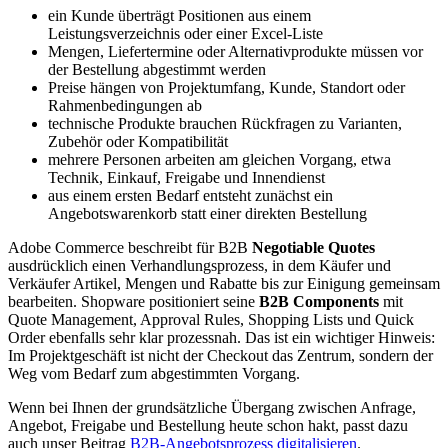
ein Kunde überträgt Positionen aus einem
Leistungsverzeichnis oder einer Excel-Liste
Mengen, Liefertermine oder Alternativprodukte müssen vor
der Bestellung abgestimmt werden
Preise hängen von Projektumfang, Kunde, Standort oder
Rahmenbedingungen ab
technische Produkte brauchen Rückfragen zu Varianten,
Zubehör oder Kompatibilität
mehrere Personen arbeiten am gleichen Vorgang, etwa
Technik, Einkauf, Freigabe und Innendienst
aus einem ersten Bedarf entsteht zunächst ein
Angebotswarenkorb statt einer direkten Bestellung
Adobe Commerce beschreibt für B2B
Negotiable Quotes
ausdrücklich einen Verhandlungsprozess, in dem Käufer und
Verkäufer Artikel, Mengen und Rabatte bis zur Einigung gemeinsam
bearbeiten. Shopware positioniert seine
B2B Components
mit
Quote Management, Approval Rules, Shopping Lists und Quick
Order ebenfalls sehr klar prozessnah. Das ist ein wichtiger Hinweis:
Im Projektgeschäft ist nicht der Checkout das Zentrum, sondern der
Weg vom Bedarf zum abgestimmten Vorgang.
Wenn bei Ihnen der grundsätzliche Übergang zwischen Anfrage,
Angebot, Freigabe und Bestellung heute schon hakt, passt dazu
auch unser Beitrag
B2B-Angebotsprozess digitalisieren
.